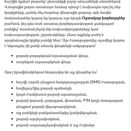
հաշվին կցված քարտեր՝ ընտանիքի բոլոր անդամների անուններով:
Վճարային քարտ ստանալու համար պետք է նախապես որոշել ձեր
կարիքները, գտնել ձեզ հարմար վճարային քարտը, որի մասին
մանրամասներ կարող եք կարդալ այս նյութի
Օգտակար խորհուրդներ
բաժնում, ինչպես նաև ստանալ խորհրդատվություն ցանկացած
բանկից՝ մատնանշելով ձեր նախասիրությունները կամ
նախապատվության շրջանակները: Հետո այցելեք բանկ և
պայմանագիր կնքեք բանկի հետ: Այս ծառայությունից օգտվելը կարող
է ենթադրել մի քանի տեսակ վճարների առկայություն՝
քարտի թողարկման/տրամադրման վճար,
տարեկան սպասարկման վճար:
Որոշ իրավիճակներում հնարավոր են այլ վճարներ ևս՝
հաշվի շարժի դեպքում հաղորդագրության (SMS) ծառայության,
հավելյալ/կից քարտի պահանջի,
կարճ ժամկետում քարտի տրամադրման,
քարտի կորստի, գողության, վնասման, PIN կոդի մոռացության
դեպքում քարտի վերաթողարկման,
այլ բանկերի բանկոմատներից կանխիկացման,
քարտի արգելափակման,
քարտի ապաարգելափակման և այլ ծախսեր: