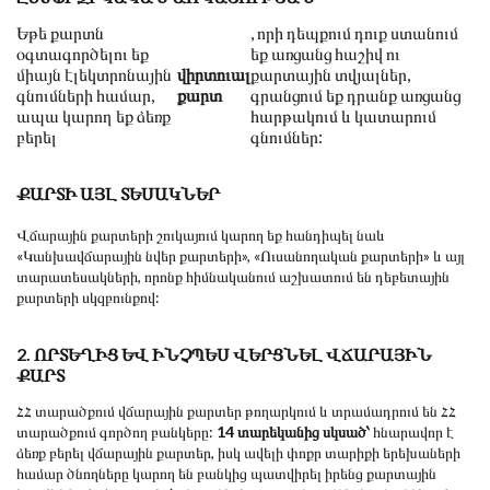
Եթե քարտն
, որի դեպքում դուք ստանում
օգտագործելու եք
եք առցանց հաշիվ ու
միայն էլեկտրոնային
վիրտուալ
քարտային տվյալներ,
գնումների համար,
քարտ
գրանցում եք դրանք առցանց
ապա կարող եք ձեռք
հարթակում և կատարում
բերել
գնումներ:
ՔԱՐՏԻ ԱՅԼ ՏԵՍԱԿՆԵՐ
Վճարային քարտերի շուկայում կարող եք հանդիպել նաև
«Կանխավճարային նվեր քարտերի», «Ուսանողական քարտերի» և այլ
տարատեսակների, որոնք հիմնականում աշխատում են դեբետային
քարտերի սկզբունքով:
2. ՈՐՏԵՂԻՑ ԵՎ ԻՆՉՊԵՍ ՎԵՐՑՆԵԼ ՎՃԱՐԱՅԻՆ
ՔԱՐՏ
ՀՀ տարածքում վճարային քարտեր թողարկում և տրամադրում են ՀՀ
տարածքում գործող բանկերը:
14 տարեկանից սկսած՝
հնարավոր է
ձեռք բերել վճարային քարտեր, իսկ ավելի փոքր տարիքի երեխաների
համար ծնողները կարող են բանկից պատվիրել իրենց քարտային