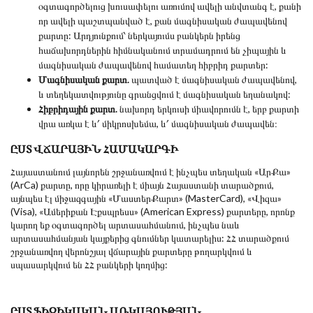
օգտագործելուց խուսափելու առումով ավելի անվտանգ է, քանի
որ ավելի պաշտպանված է, քան մագնիսական ժապավենով
քարտը: Արդյունքում՝ ներկայումս բանկերն իրենց
հաճախորդներին հիմնականում տրամադրում են չիպային և
մագնիսական ժապավենով համատեղ հիբրիդ քարտեր:
Մագնիսական քարտ.
պատված է մագնիսական ժապավենով,
և տեղեկատվությունը գրանցվում է մագնիսական եղանակով:
Հիբրիդային քարտ.
նախորդ երկուսի միավորումն է, երբ քարտի
վրա առկա է և՛ միկրոսխեմա, և՛ մագնիսական ժապավեն։
ԸՍՏ ՎՃԱՐԱՅԻՆ ՀԱՄԱԿԱՐԳԻ
Հայաստանում լայնորեն շրջանառվում է ինչպես տեղական «ԱրՔա»
(ArCa) քարտը, որը կիրառելի է միայն Հայաստանի տարածքում,
այնպես էլ միջազգային «ՄաստերՔարտ» (MasterCard), «Վիզա»
(Visa), «Ամերիքան Էքսպրեսս» (American Express) քարտերը, որոնք
կարող եք օգտագործել արտասահմանում, ինչպես նաև
արտասահմանյան կայքերից գնումներ կատարելիս: ՀՀ տարածքում
շրջանառվող վերոնշյալ վճարային քարտերը թողարկվում և
սպասարկվում են ՀՀ բանկերի կողմից:
ԸՍՏ ՖԻԶԻԿԱԿԱՆ ԱՌԿԱՅՈՒԹՅԱՆ