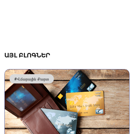
ԱՅԼ ԲԼՈԳՆԵՐ
#Վճարային Քարտ