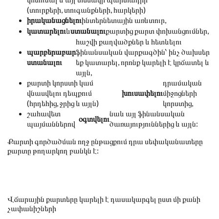
(տուրքերի, տուգանքների, հարկերի)
իրականացնելու
ինտերնետային առևտուր,
կատարելու
և
ստանալու
քարտից քարտ փոխանցումներ,
հաշվի քաղվածքներ և հետևելու
պարբերաբար
ֆինանսական վարքագծին՝ ինչ ծախսեր
ստանալու
եք կատարել, որոնք կարելի է կրճատել և
այլն,
քարտի կորստի կամ
դրամական
վնասվելու դեպքում
խուսափելու
միջոցների
(հրդեհից, ջրից և այլն)
կորստից,
շահավետ
նաև այլ ֆինանսական
օգտվելու
պայմաններով
ծառայություններից և այլն:
Քարտի գործածման ողջ ընթացքում դրա սեփականատերը
քարտը թողարկող բանկն է:
Վճարային քարտերը կարելի է դասակարգել ըստ մի քանի
չափանիշների
.