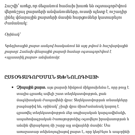
Հաշվի՛ առեք, որ մեզանում հաճախ խառն են օգտագործվում
վերոնշյալ քարտերի անվանումները, ուստի պետք է ուշադիր
լինել վճարային քարտերի մասին հարցումներ կատարելու
ժամանակ:
Օրինակ՝
Կրեդիտային քարտ ասելով հասկանում են այդ թվում և հաշվարկային
քարտը: Հաճախ վճարային քարտի համար օգտագործվում է
«պլաստիկ քարտ» անվանումը:
ԸՍՏ ՕԳՏԱԳՈՐԾՄԱՆ ՏԵԽՆՈԼՈԳԻԱՅԻ
Չիպային քարտ.
այս քարտի հիմքում միկրոսխեմա է, որը թույլ է
տալիս գրառել ավելի շատ տեղեկատվություն, քան
մագնիսական ժապավենի վրա: Տեղեկատվության տեսակները
բազմաթիվ են, օրինակ՝ չիպի վրա միաժամանակ կարող է
գրառվել տեղեկատվություն ձեր սոցիալական կարգավիճակի,
ապահովագրական ծառայությունից օգտվելու իրավասության և
անձին վերաբերող մի շարք այլ տվյալնեի մասին: Սա
առաջատար տեխնոլոգիայով քարտ է, որը կեղծելու և ապօրինի