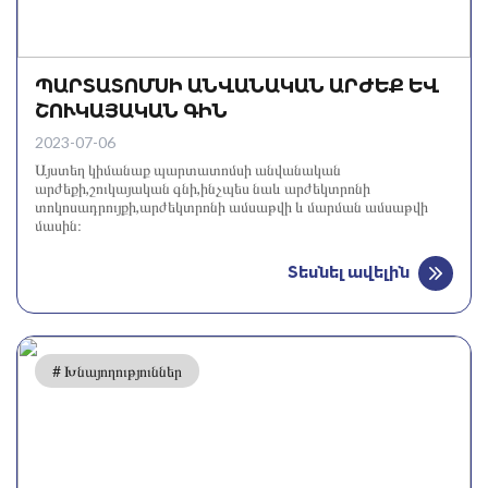
ՊԱՐՏԱՏՈՄՍԻ ԱՆՎԱՆԱԿԱՆ ԱՐԺԵՔ ԵՎ
ՇՈՒԿԱՅԱԿԱՆ ԳԻՆ
2023-07-06
Այստեղ կիմանաք պարտատոմսի անվանական
արժեքի,շուկայական գնի,ինչպես նաև արժեկտրոնի
տոկոսադրույքի,արժեկտրոնի ամսաթվի և մարման ամսաթվի
մասին։
Տեսնել ավելին
# Խնայողություններ