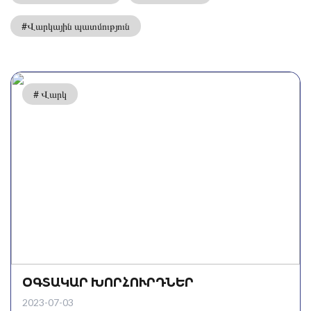
#Վարկային պատմություն
# Վարկ
ՕԳՏԱԿԱՐ ԽՈՐՀՈՒՐԴՆԵՐ
2023-07-03