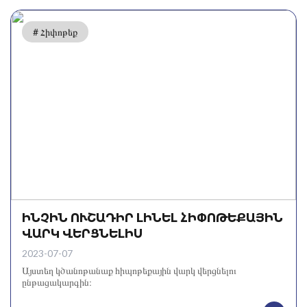
# Հիփոթեք
ԻՆՉԻՆ ՈՒՇԱԴԻՐ ԼԻՆԵԼ ՀԻՓՈԹԵՔԱՅԻՆ
ՎԱՐԿ ՎԵՐՑՆԵԼԻՍ
2023-07-07
Այստեղ կծանոթանաք հիպոթեքային վարկ վերցնելու
ընթացակարգին։