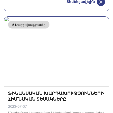
Տեսնել ավելին
# Խարդախություններ
ՖԻՆԱՆՍԱԿԱՆ ԽԱՐԴԱԽՈՒԹՅՈՒՆՆԵՐԻ
ՀԻՄՆԱԿԱՆ ՏԵՍԱԿՆԵՐԸ
2023-07-07
Այստեղ Դուք կծանոթանաք ֆինանսական խարդախությունների