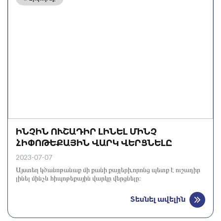
ԻՆՉԻՆ ՈՒՇԱԴԻՐ ԼԻՆԵԼ ՄԻՆՉ
ՀԻՓՈԹԵՔԱՅԻՆ ՎԱՐԿ ՎԵՐՑՆԵԼԸ
2023-07-07
Այստեղ կծանոթանաք մի քանի քայլերի,որոնց պետք է ուշադիր
լինել մինչև հիպոթեքային վարկը վերցնելը։
Տեսնել ավելին