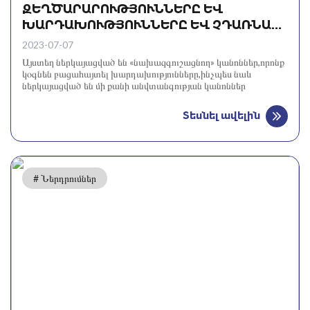
ԶԵՂԾԱՐԱՐՈՒԹՅՈՒՆՆԵՐԸ ԵՎ
ԽԱՐԴԱԽՈՒԹՅՈՒՆՆԵՐԸ ԵՎ ՉԴԱՌՆԱԼ
ԴՐԱՆՑ ԶՈՀԸ
2023-07-07
Այստեղ ներկայացված են «նախազգուշացնող» կանոններ,որոնք
կօգնեն բացահայտել խարդախությունները,ինչպես նաև
ներկայացված են մի քանի անվտանգության կանոններ
Տեսնել ավելին
# Ներդրումներ