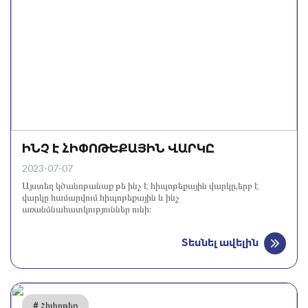
ԻՆՉ Է ՀԻՓՈԹԵՔԱՅԻՆ ՎԱՐԿԸ
2023-07-07
Այստեղ կծանոթանաք թե ինչ է հիպոթեքային վարկը,երբ է
վարկը համարվում հիպոթեքային և ինչ
առանձնահատկություններ ունի։
Տեսնել ավելին
# Հիփոթեք