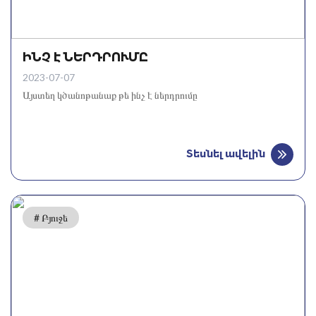
ԻՆՉ Է ՆԵՐԴՐՈՒՄԸ
2023-07-07
Այստեղ կծանոթանաք թե ինչ է ներդրումը
Տեսնել ավելին
# Բյուջե