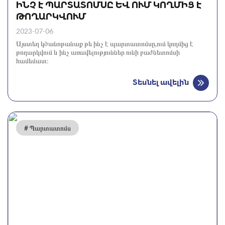
ԻՆՉ Է ՊԱՐՏԱՏՈՄՍԸ ԵՎ ՈՒՄ ԿՈՂՄԻՑ Է
ԹՈՂԱՐԿՎՈՒՄ
2023-07-06
Այստեղ կծանոթանաք թե ինչ է պարտատոմսը,ում կողմից է
թողարկվում և ինչ առավելություններ ունի բաժնետոմսի
համեմատ։
Տեսնել ավելին
# Պարտատոմս