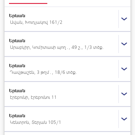
Երևան
Ավան, Խուդյակով 161/2
Երևան
Արաբկիր, Կոմիտասի պող․, 49 շ., 1/3 տծք.
Երևան
Դավթաշեն, 3 թղմ․, 18/6 տծք.
Երևան
Էրեբունի, Էրեբունու 11
Երևան
Կենտրոն, Տերյան 105/1