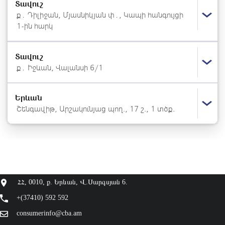
Տավուշ
ք․ Դիլիջան, Մյասնիկյան փ․, Կապի հանգույցի
1-ին հարկ
Տավուշ
ք․ Իջևան, Վալանսի 6/1
Երևան
Շենգավիթ, Արշակունյաց պող., 17 շ., 1 տծք.
ՀՀ, 0010, ք. Երևան, Վ.Սարգսյան 6.
+(37410) 592 592
consumerinfo@cba.am