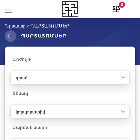
0
Գլխավոր
>
ՊԱՐՏԱՏՈՄՍԵՐ
ՊԱՐՏԱՏՈՄՍԵՐ
Արժույթ
դրամ
Տեսակ
կորպորատիվ
Մարման տարի