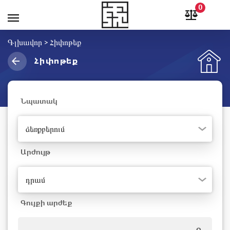
0
Գլխավոր
>
Հիփոթեք
Հիփոթեք
Նպատակ
ձեռքբերում
Արժույթ
դրամ
Գույքի արժեք