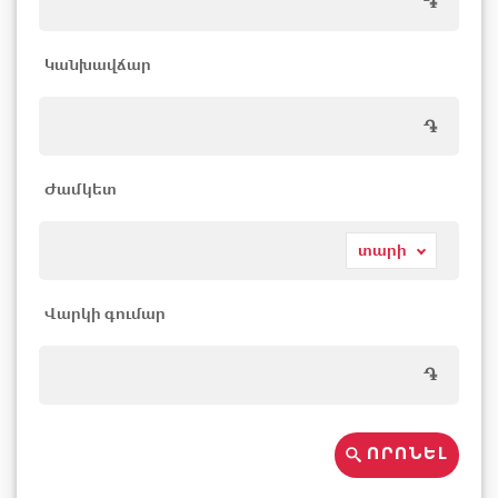
֏
Կանխավճար
֏
Ժամկետ
տարի
ամիս
Վարկի գումար
օր
֏
ՈՐՈՆԵԼ