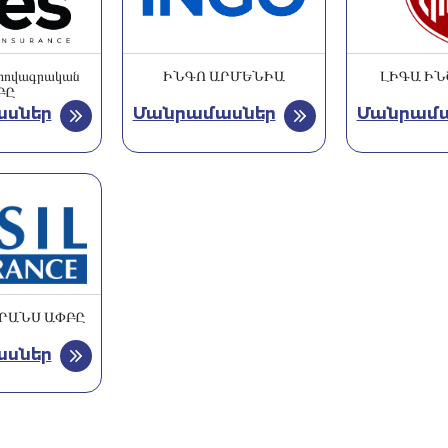
ովագրական
ԻՆԳՈ ԱՐՄԵՆԻԱ
ԼԻԳԱ ԻՆ
ԲԸ
սներ
Մանրամասներ
Մանրամա
ՐԱՆՍ ԱՓԲԸ
սներ