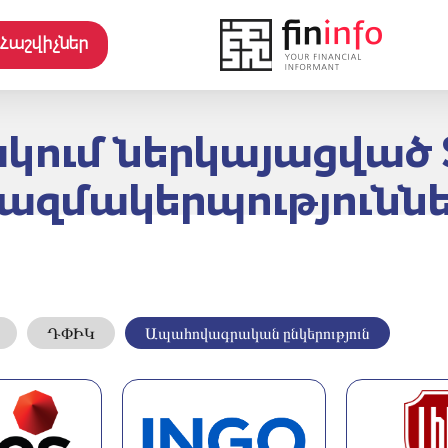
Հաշվիչներ
թակում ներկայացվա
ազմակերպությունն
ԴՓԻԿ
Ապահովագրական ընկերություն