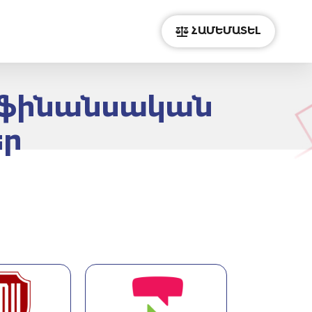
ՀԱՄԵՄԱՏԵԼ
ծ ֆինանսական
եր