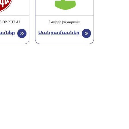
ՇՈՒՐԱՆՍ
Նաիրի ինշուրանս
սներ
Մանրամասներ