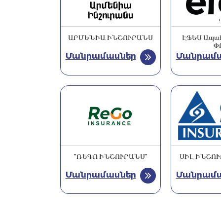
ԱՐՄԵՆԻԱ ԻՆՇՈՒՐԱՆՍ
ԷՖԵՍ Ապահ
Փ
Մանրամասներ
Մանրամա
"ՌԵԳՈ ԻՆՇՈՒՐԱՆՍ"
ՍԻԼ ԻՆՇՈՒ
Մանրամասներ
Մանրամա