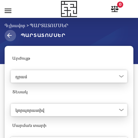
0
Գլխավոր
>
ՊԱՐՏԱՏՈՄՍԵՐ
ՊԱՐՏԱՏՈՄՍԵՐ
Արժույթ
դրամ
Տեսակ
կորպորատիվ
Մարման տարի